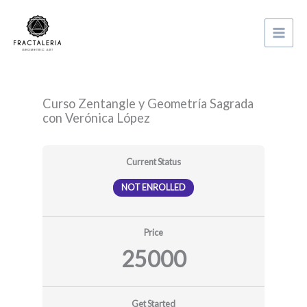
Ir
Inicio
Courses
al
Curso Zentangle y Geometría Sagrada con Verónica López
contenido
Curso Zentangle y Geometría Sagrada
con Verónica López
Current Status
NOT ENROLLED
Price
25000
Get Started