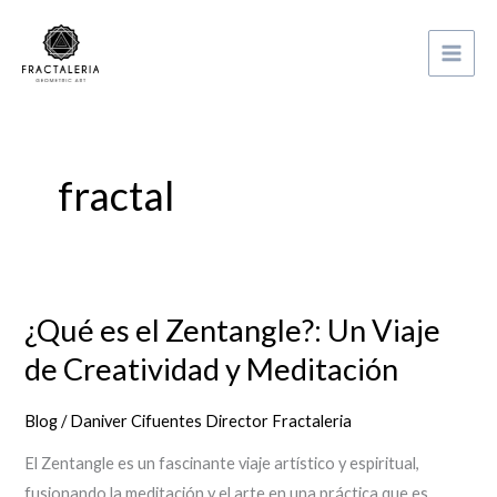
Ir
Inicio
fractal
al
contenido
fractal
¿Qué es el Zentangle?: Un Viaje
¿Qué
es
de Creatividad y Meditación
el
Zentangle?:
Blog
/
Daniver Cifuentes Director Fractaleria
Un
El Zentangle es un fascinante viaje artístico y espiritual,
Viaje
fusionando la meditación y el arte en una práctica que es